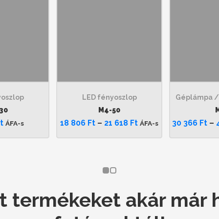
yoszlop
LED fényoszlop
Géplámpa /
30
M4-50
t
18 806
Ft
–
21 618
Ft
30 366
Ft
–
ÁFA-s
ÁFA-s
 termékeket akár már h