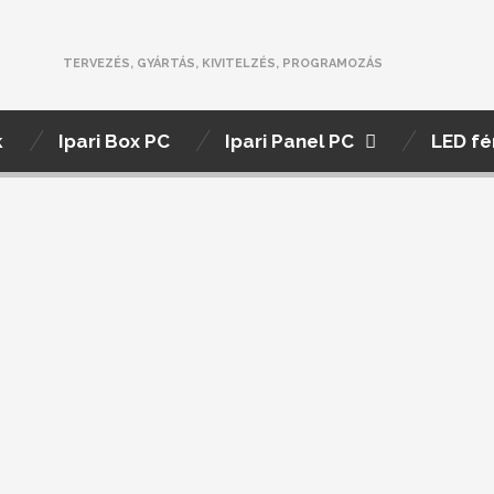
TERVEZÉS, GYÁRTÁS, KIVITELZÉS, PROGRAMOZÁS
k
Ipari Box PC
Ipari Panel PC
LED fé