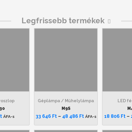
Legfrissebb termékek
yoszlop
Géplámpa / Műhelylámpa
LED fé
30
M9S
M
t
33 646
Ft
–
48 486
Ft
18 806
Ft
–
ÁFA-s
ÁFA-s