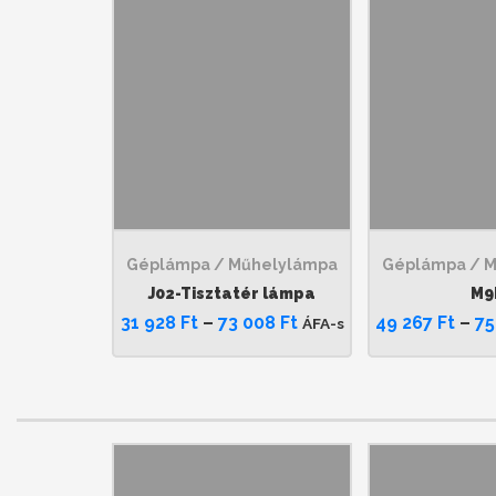
Géplámpa / Műhelylámpa
Géplámpa / 
J02-Tisztatér lámpa
M9
31 928
Ft
–
73 008
Ft
49 267
Ft
–
75
ÁFA-s