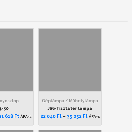
nyoszlop
Géplámpa / Műhelylámpa
4-50
J06-Tisztatér lámpa
21 618
Ft
22 040
Ft
–
35 052
Ft
ÁFA-s
ÁFA-s