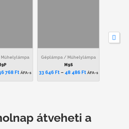
 Műhelylámpa
Géplámpa / Műhelylámpa
M9P
M9S
46 768
Ft
33 646
Ft
–
48 486
Ft
ÁFA-s
ÁFA-s
olnap átveheti a