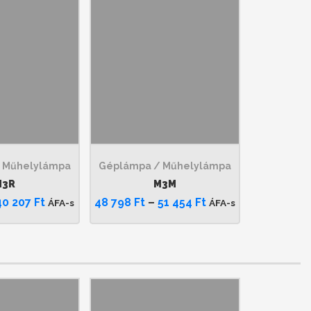
 Műhelylámpa
Géplámpa / Műhelylámpa
M3R
M3M
40 207
Ft
48 798
Ft
–
51 454
Ft
ÁFA-s
ÁFA-s