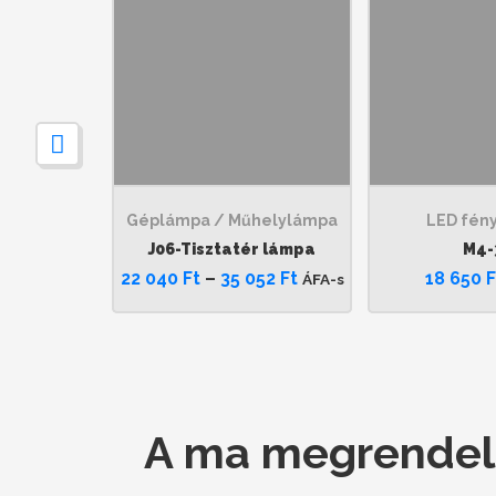
Géplámpa / Műhelylámpa
LED fén
J06-Tisztatér lámpa
M4-
22 040
Ft
–
35 052
Ft
18 650
F
ÁFA-s
A ma megrendelt