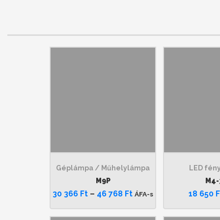
Géplámpa / Műhelylámpa
LED fén
M9P
M4-
30 366
Ft
–
46 768
Ft
18 650
F
ÁFA-s