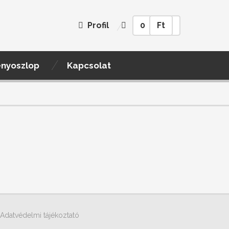
Profil
0
Ft
ényoszlop
Kapcsolat
Adatvédelmi tájékoztató