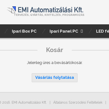
TERVEZÉS, GYÁRTÁS, KIVITELZÉS, PROGRAMOZÁS
Ipari Box PC
Ipari Panel PC
LED f
Kosár
Jelenleg üres a bevásárlókosár.
Vásárlás folytatása
© 2016. EMI Automatizálási Kft. |
Általános Szerződési Feltételek
|