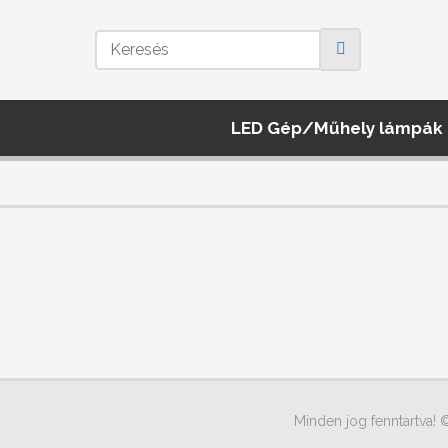
LED Gép/Műhely lámpák
Minden jog fenntartva! 