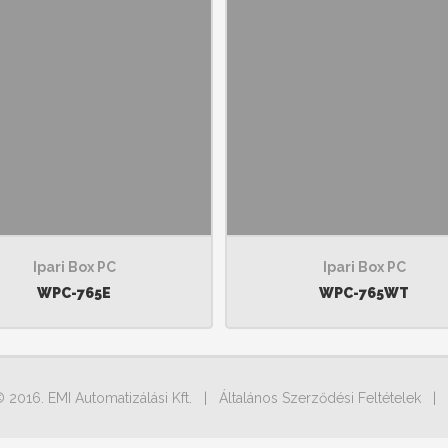
Ipari Box PC
Ipari Box PC
WPC-765E
WPC-765WT
© 2016. EMI Automatizálási Kft. |
Általános Szerződési Feltételek
|