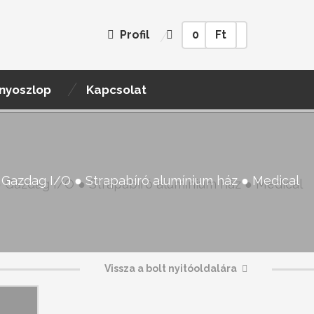
Profil
0
Ft
nyoszlop
Kapcsolat
 Gazdag I/O ● Strapabíró alumínium ház ● Medical
Vissza a bolt nyitóoldalára