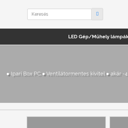
LED Gép/Műhely lámpá
● Ipari Box PC ● Ventilátormentes kivitel ● aká