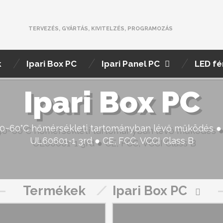
TERVEZÉS, GYÁRTÁS, KIVITELZÉS, PROGRAMOZÁS
k
Ipari Box PC
Ipari Panel PC
LED fé
Ipari Box PC
r -40~60°C hőmérsékleti tartományban lévő működés ●
UL60601-1 3rd ● CE, FCC, VCCI Class B
Termékek
/
Ipari Box PC