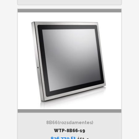
8B66(rozsdamentes)
WTP-8B66-19
826 770
Ft