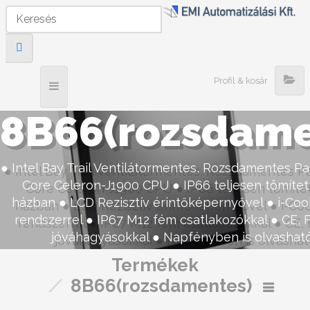
Profil & kosár
8B66(rozsdame
● Intel Bay Trail Ventilátormentes, Rozsdamentes Pa
Core Celeron-J1900 CPU ● IP66 teljesen tömíte
házban ● LCD Rezisztív érintőképernyővel ● i-Coo
rendszerrel ● IP67 M12 fém csatlakozókkal ● CE, 
jóváhagyásokkal ● Napfényben is olvasható 
Termékek
/
8B66(rozsdamentes)