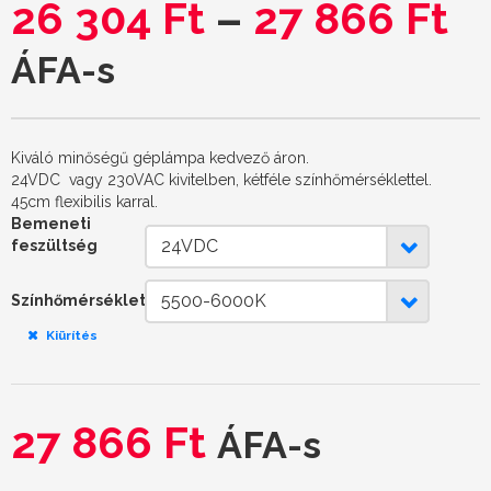
26 304
Ft
–
27 866
Ft
ÁFA-s
Kiváló minőségű géplámpa kedvező áron.
24VDC vagy 230VAC kivitelben, kétféle színhőmérséklettel.
45cm flexibilis karral.
Bemeneti
24VDC
feszültség
5500-6000K
Színhőmérséklet
Kiürítés
27 866
Ft
ÁFA-s