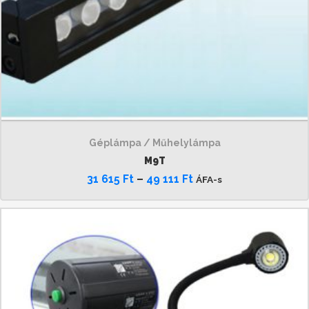
Géplámpa / Műhelylámpa
M9T
31 615
Ft
–
49 111
Ft
ÁFA-s