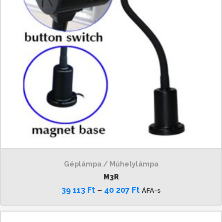
Géplámpa / Műhelylámpa
M3R
39 113
Ft
–
40 207
Ft
ÁFA-s