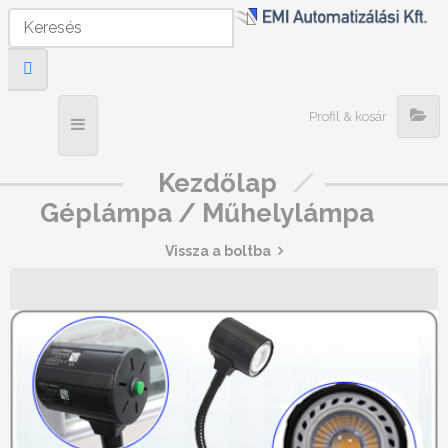
Profil & kosár
Kezdőlap
/
Géplámpa / Műhelylámpa
Vissza a boltba