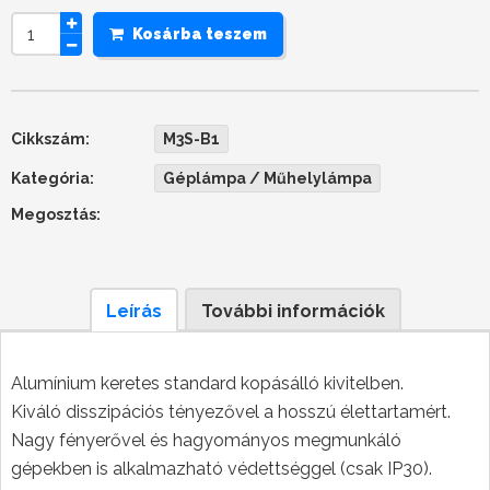
Kosárba teszem
Cikkszám:
M3S-B1
Kategória:
Géplámpa / Műhelylámpa
Megosztás:
Leírás
További információk
Alumínium keretes standard kopásálló kivitelben.
Kiváló disszipációs tényezővel a hosszú élettartamért.
Nagy fényerővel és hagyományos megmunkáló
gépekben is alkalmazható védettséggel (csak IP30).