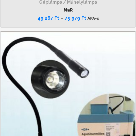
Géplámpa / Műhelylámpa
M9R
49 267
Ft
–
75 979
Ft
ÁFA-s