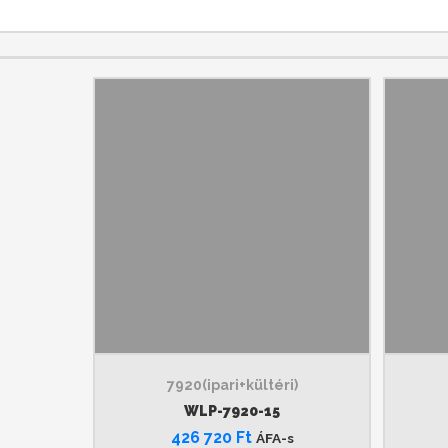
7920(ipari+kültéri)
WLP-7920-15
426 720
Ft
ÁFA-s