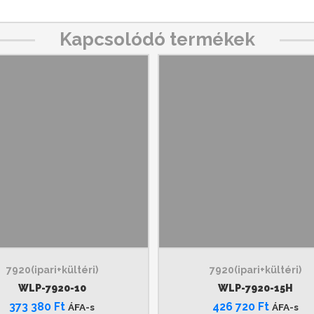
Kapcsolódó termékek
7920(ipari+kültéri)
7920(ipari+kültéri)
WLP-7920-10
WLP-7920-15H
373 380
Ft
426 720
Ft
ÁFA-s
ÁFA-s