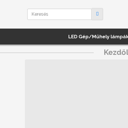
LED Gép/Műhely lámpá
Kezdő