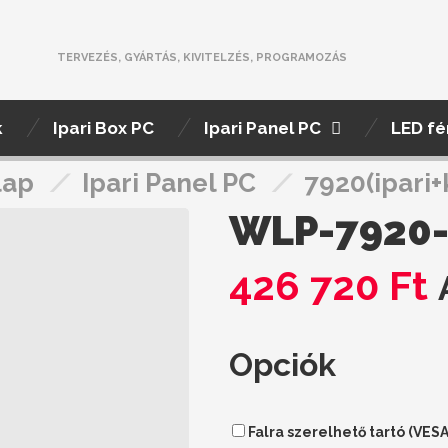
TERVEZÉS, GYÁRTÁS, KIVITELZÉS, PROGRAMOZÁS
k
Ipari Box PC
Ipari Panel PC
LED fé
lap
/
Ipari Panel PC
/
7920(ipari+
WLP-7920-
426 720
Ft
Opciók
Falra szerelhető tartó (VESA