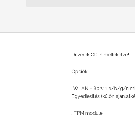
Driverek CD-n mellékelve!
Opciók
. WLAN – 802.11 a/b/g/n mi
Egyediesítés (külön ajánlatké
. TPM module