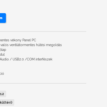
em
ormentes vékony Panel PC
 valós ventilátormentes hűtési megoldás
őlap
odul
 Audio / USB2.0 /COM interfészek
ció
12
kültéri)