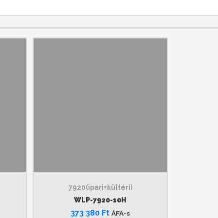
7920(ipari+kültéri)
WLP-7920-10H
373 380
Ft
ÁFA-s