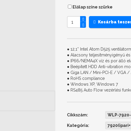
Előlap színe szürke
Kosárba tesz
● 12,1’’ Intel Atom D525 ventilát
● Alacsony teljesítményigényű és
● IP66/NEMA4X víz és por álló el
● Beépített HDD Anti-vibration m
● Giga LAN / Mini-PCI-E / VGA /
● RoHS compliance
● Windows XP, Windows 7
● RS485 Auto Flow vezérlési funk
Cikkszám:
WLP-7920-
Kategória:
7920(ipari+