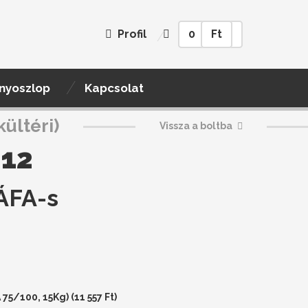
Profil
0
Ft
nyoszlop
Kapcsolat
kültéri)
Vissza a boltba
12
ÁFA-s
 75/100, 15Kg) (
11 557
Ft
)