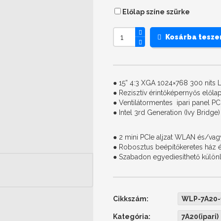
Előlap színe szürke
Kosárba tesz
● 15” 4:3 XGA 1024×768 300 nits L
● Rezisztív érintőképernyős elől
● Ventilátormentes ipari panel P
● Intel 3rd Generation (Ivy Bridge)
● 2 mini PCIe aljzat WLAN és/va
● Robosztus beépítőkeretes ház é
● Szabadon egyediesíthető különl
Cikkszám:
WLP-7A20-
Kategória:
7A20(ipari)