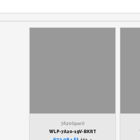
7A20(ipari)
WLP-7A20-19V-BKRT
672 084
Ft