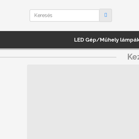
LED Gép/Műhely lámpá
Ke