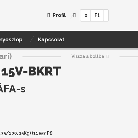
Profil
0
Ft
nyoszlop
Kapcsolat
ari)
Vissza a boltba
-15V-BKRT
ÁFA-s
 75/100, 15Kg) (
11 557
Ft
)