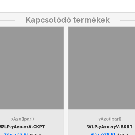
Kapcsolódó termékek
7A20(ipari)
7A20(ipari)
WLP-7A20-21V-CKPT
WLP-7A20-17V-BKRT
709 422
Ft
624 078
Ft