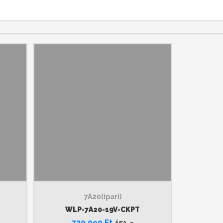
7A20(ipari)
WLP-7A20-19V-CKPT
720 090
Ft