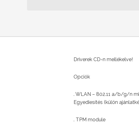
Driverek CD-n mellékelve!
Opciók
. WLAN – 802.11 a/b/g/n mi
Egyediesítés (külön ajánlatké
. TPM module