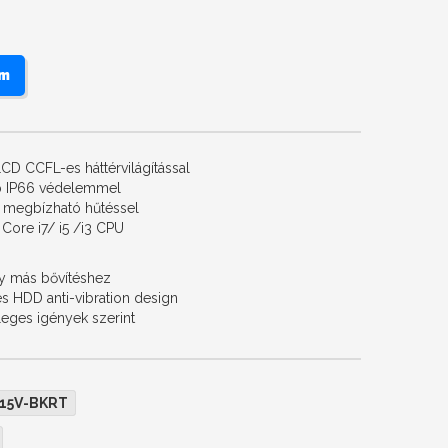
em
CD CCFL-es háttérvilágítással
ap IP66 védelemmel
C megbízható hűtéssel
 Core i7/ i5 /i3 CPU
gy más bővítéshez
s HDD anti-vibration design
eges igények szerint
15V-BKRT