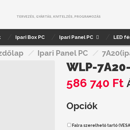
TERVEZÉS, GYÁRTÁS, KIVITELZÉS, PROGRAMOZÁS
k
Ipari Box PC
Ipari Panel PC
LED fé
zdőlap
/
Ipari Panel PC
/
7A20(ip
WLP-7A20
586 740
Ft
Opciók
Falra szerelhető tartó (VESA