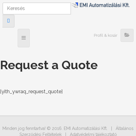
Profil & kosár
Request a Quote
[yith_ywraq_request_quote]
Minden jog fenntartva! © 2016. EMI Automatizálási Kft. |
Általános
Szerződési Feltételek
|
Adatvédelmi tájékoztató