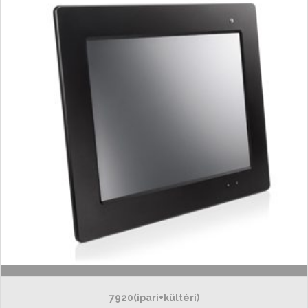
7920(ipari+kültéri)