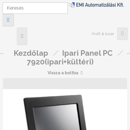
Profil & kosár
Kezdőlap
/
Ipari Panel PC
/
7920(ipari+kültéri)
Vissza a boltba