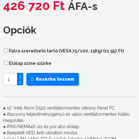
426 720
Ft
ÁFA-s
Opciók
Falra szerelhető tartó (VESA 75/100, 15Kg) (
11 557
Ft
)
Előlap színe szürke
Kosárba teszem
● 15’’ Intel Atom D525 ventilátormentes vékony Panel PC
● Alacsony teljesítményigényű és valós ventilátormentes hűtési
megoldás
● IP66/NEMA4X víz és por álló előlap
● Beépített HDD Anti-vibration modul