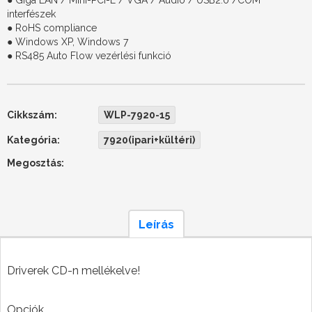
● Giga LAN / Mini-PCI-E / VGA / Audio / USB2.0 /COM
interfészek
● RoHS compliance
● Windows XP, Windows 7
● RS485 Auto Flow vezérlési funkció
Cikkszám:
WLP-7920-15
Kategória:
7920(ipari+kültéri)
Megosztás:
Leírás
Driverek CD-n mellékelve!
Opciók