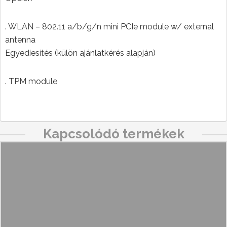
. WLAN – 802.11 a/b/g/n mini PCIe module w/ external
antenna
Egyediesítés (külön ajánlatkérés alapján)
. TPM module
Kapcsolódó termékek