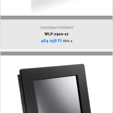
7920(ipari+kültéri)
WLP-7920-17
464 058
Ft
ÁFA-s