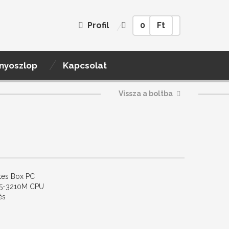
Profil
0
Ft
nyoszlop
Kapcsolat
Vissza a boltba
ntes Box PC
e i5-3210M CPU
és