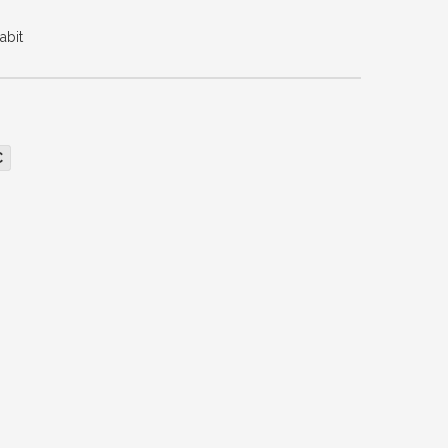
abit
C