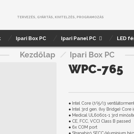
TERVEZÉS, GYÁRTÁS, KIVITELZÉS, PROGRAMOZÁS
k
Ipari Box PC
Ipari Panel PC
LED fé
Kezdőlap
/
Ipari Box PC
WPC-765
● Intel Core i7/i5/i3 ventilátorme
● Intel 3rd gen. (Ivy Bridge) Cor
● Medical UL60601-1 3rd minősít
● CE, FCC, VCCI Class B passed
● 6x COM port
● Strapabiró SECC/alumínium ház