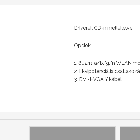
Driverek CD-n mellékelve!
Opciók
1. 802.11 a/b/g/n WLAN modu
2. Ekvipotenciális csatlakozá
3. DVI-I+VGA Y kábel