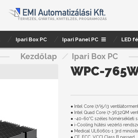
TERVEZÉS, GYÁRTÁS, KIVITELZÉS, PROGRAMOZÁS
k
Ipari Box PC
Ipari Panel PC
LED f
Kezdőlap
/
Ipari Box PC
WPC-765
● Intel Core i7/i5/i3 ventilátorme
● Intel Quad Core i7-3632QM vent
● -40~60°C széles hőmérsékleti 
● i-Cooling hűtési vezérlő rendsz
● Medical UL60601-1 3rd minősít
● CE, FCC, VCCI Class B passed