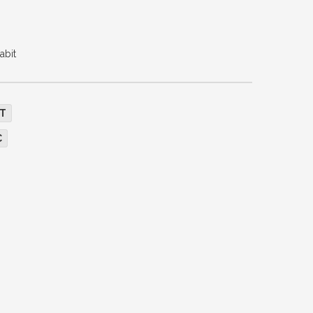
abit
T
C