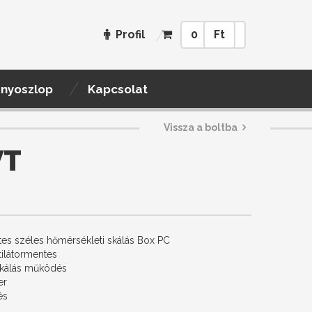
Profil
0
Ft
ényoszlop
Kapcsolat
Vissza a boltba
WT
ntes széles hőmérsékleti skálás Box PC
ilátormentes
skálás működés
er
és