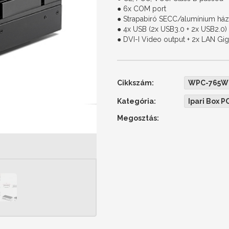
● 6x COM port
● Strapabiró SECC/alumínium ház
● 4x USB (2x USB3.0 + 2x USB2.0)
● DVI-I Video output + 2x LAN Gig
Cikkszám:
WPC-765W
Kategória:
Ipari Box P
Megosztás: