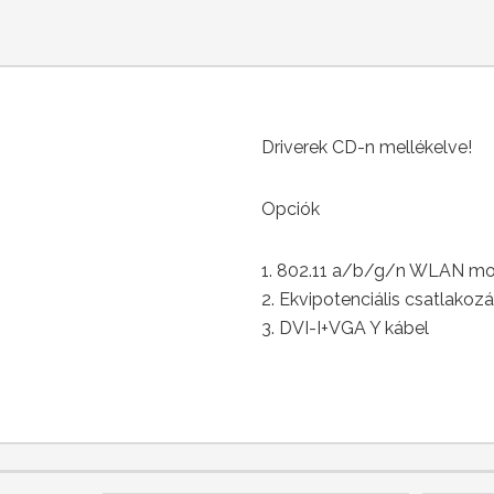
Driverek CD-n mellékelve!
Opciók
1. 802.11 a/b/g/n WLAN modu
2. Ekvipotenciális csatlakozá
3. DVI-I+VGA Y kábel