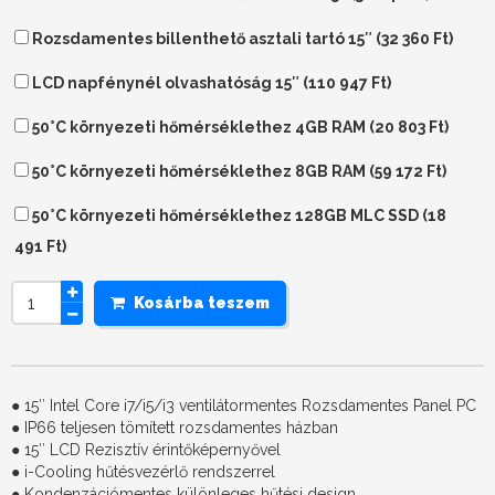
Rozsdamentes billenthető asztali tartó 15″ (
32 360
Ft
)
LCD napfénynél olvashatóság 15″ (
110 947
Ft
)
50°C környezeti hőmérséklethez 4GB RAM (
20 803
Ft
)
50°C környezeti hőmérséklethez 8GB RAM (
59 172
Ft
)
50°C környezeti hőmérséklethez 128GB MLC SSD (
18
491
Ft
)
Kosárba teszem
● 15″ Intel Core i7/i5/i3 ventilátormentes Rozsdamentes Panel PC
● IP66 teljesen tömített rozsdamentes házban
● 15″ LCD Rezisztív érintőképernyővel
● i-Cooling hűtésvezérlő rendszerrel
● Kondenzációmentes különleges hűtési design