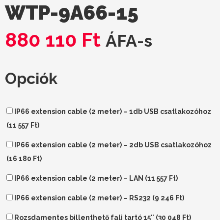
WTP-9A66-15
880 110
Ft
ÁFA-s
Opciók
IP66 extension cable (2 meter) – 1db USB csatlakozóhoz
(
11 557
Ft
)
IP66 extension cable (2 meter) – 2db USB csatlakozóhoz
(
16 180
Ft
)
IP66 extension cable (2 meter) – LAN (
11 557
Ft
)
IP66 extension cable (2 meter) – RS232 (
9 246
Ft
)
Rozsdamentes billenthető fali tartó 15″ (
30 048
Ft
)