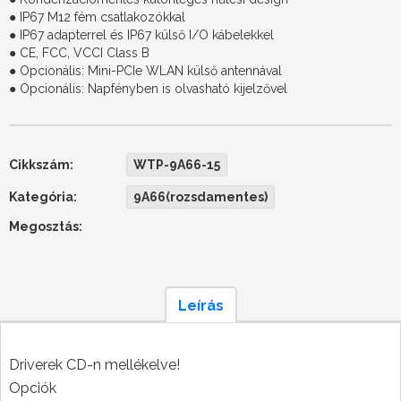
● IP67 M12 fém csatlakozókkal
● IP67 adapterrel és IP67 külső I/O kábelekkel
● CE, FCC, VCCI Class B
● Opcionális: Mini-PCIe WLAN külső antennával
● Opcionális: Napfényben is olvasható kijelzővel
Cikkszám:
WTP-9A66-15
Kategória:
9A66(rozsdamentes)
Megosztás:
Leírás
Driverek CD-n mellékelve!
Opciók