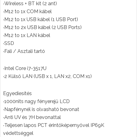
‧Wireless + BT kit (2 ant)
‧M12 to 1x COM kábel
‧M12 to 1x USB kábel (1 USB Port)
‧M12 to 2x USB kábel (2 USB Ports)
‧M12 to 1x LAN kábel
‧SSD
‧Fali / Asztali tartó
‧Intel Core i7-3517U
‧2 Külső LAN (USB x 1, LAN x2, COM x1)
Egyediesítés
‧1000nits nagy fényerejű LCD
‧Napfénynél is olvasható bevonat
‧Anti UV és 7H bevonattal
‧Teljesen lapos PCT érintőképernyővel IP69K
védettséggel