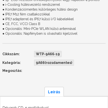
● i-Cooling hűtésvezérlő rendszerrel
● Kondenzációmentes különleges hűtési design
● IP67 M12 fém csatlakozókkal
● IP67 adapterrel és IP67 külső I/O kábelekkel
● CE, FCC, VCCI Class B
● Opcionális: Mini-PCIe WLAN külső antennával
● Opcionális: Napfényben is olvasható kijelzővel
Cikkszám:
WTP-9A66-19
Kategória:
9A66(rozsdamentes)
Megosztás:
Leírás
Driverek CD-n mellékelve!