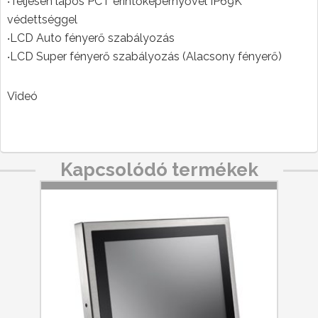
‧Teljesen lapos PCT érintőképernyővel IP69K
védettséggel
‧LCD Auto fényerő szabályozás
‧LCD Super fényerő szabályozás (Alacsony fényerő)
Videó
Kapcsolódó termékek