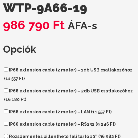
WTP-9A66-19
986 790
Ft
ÁFA-s
Opciók
IP66 extension cable (2 meter) – 1db USB csatlakozóhoz
(
11 557
Ft
)
IP66 extension cable (2 meter) – 2db USB csatlakozóhoz
(
16 180
Ft
)
IP66 extension cable (2 meter) – LAN (
11 557
Ft
)
IP66 extension cable (2 meter) – RS232 (
9 246
Ft
)
Rozsdamentes billenthető fali tartó 19″ (
36 982
Ft
)