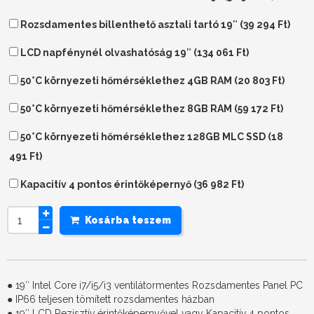
Rozsdamentes billenthető asztali tartó 19″ (
39 294
Ft
)
LCD napfénynél olvashatóság 19″ (
134 061
Ft
)
50°C környezeti hőmérséklethez 4GB RAM (
20 803
Ft
)
50°C környezeti hőmérséklethez 8GB RAM (
59 172
Ft
)
50°C környezeti hőmérséklethez 128GB MLC SSD (
18
491
Ft
)
Kapacitív 4 pontos érintőképernyő (
36 982
Ft
)
Kosárba teszem
● 19″ Intel Core i7/i5/i3 ventilátormentes Rozsdamentes Panel PC
● IP66 teljesen tömített rozsdamentes házban
● 19″ LCD Rezisztív érintőképernyővel vagy Kapacitív 4 pontos