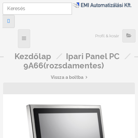
Profil & kosár
Kezdőlap
/
Ipari Panel PC
/
9A66(rozsdamentes)
Vissza a boltba