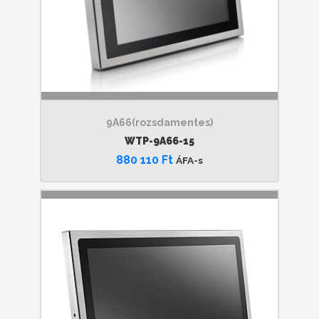
9A66(rozsdamentes)
WTP-9A66-15
880 110
Ft
ÁFA-s