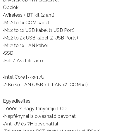
Opciók
‧Wireless + BT kit (2 ant)
‧M12 to 1x COM kábel
‧M12 to 1x USB kábel (1 USB Port)
‧M12 to 2x USB kábel (2 USB Ports)
‧M12 to 1x LAN kábel
‧SSD
‧Fali / Asztali tartó
‧Intel Core i7-3517U
‧2 Külső LAN (USB x 1, LAN x2, COM x1)
Egyediesítés
‧1000nits nagy fényerejű LCD
‧Napfénynél is olvasható bevonat
‧Anti UV és 7H bevonattal